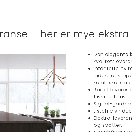
anse – her er mye ekstra in
Den elegante k
kvalitetslever
Integrerte hvite
induksjonstop
kombiskap med 
Badet leveres 
fliser, takdusj 
Sigdal-gardero
Listefrie vindue
Elektro-levera
og spotter.