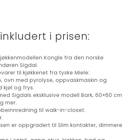
kludert i prisen:
jøkkenmodellen Kongle fra den norske
andøren Sigdal.
varer til kjøkkenet fra tyske Miele:
p, ovn med pyrolyse, oppvaskmaskin og
kjøl og frys.
med Sigdals eksklusive modell Bark, 60×60 cm
og mer.
beinnredning til walk-in-closet.
r.
nsen er oppgradert til Slim kontakter, dimmere