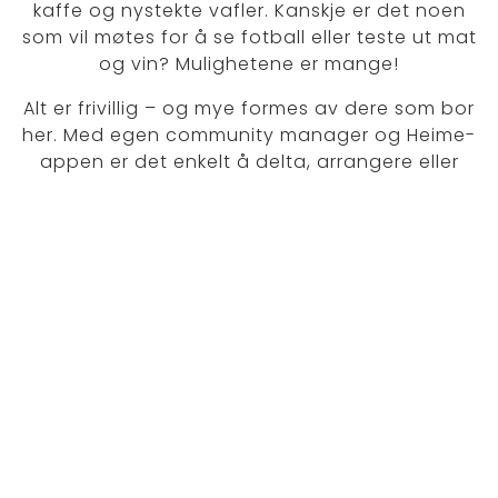
kaffe og nystekte vafler. Kanskje er det noen
som vil møtes for å se fotball eller teste ut mat
Klikk her for å lese mer om BORI
og vin? Mulighetene er mange!
Alt er frivillig – og mye formes av dere som bor
her. Med egen community manager og Heime-
appen er det enkelt å delta, arrangere eller
bare holde oversikt over hva som skjer i
nabolaget.