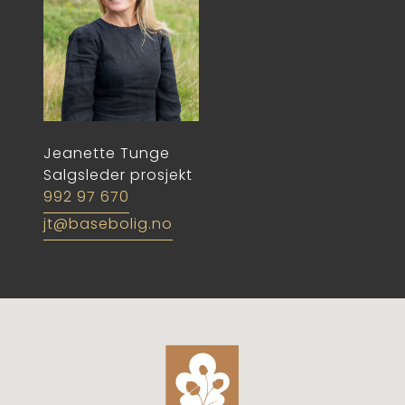
Jeanette Tunge
Salgsleder prosjekt
992 97 670
jt@basebolig.no